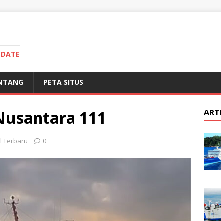
PDATE
NTANG
PETA SITUS
Nusantara 111
ART
l Terbaru
0