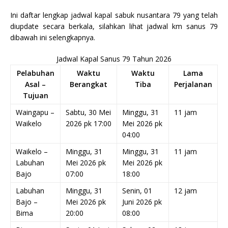
Ini daftar lengkap jadwal kapal sabuk nusantara 79 yang telah
diupdate secara berkala, silahkan lihat jadwal km sanus 79
dibawah ini selengkapnya.
Jadwal Kapal Sanus 79 Tahun 2026
Pelabuhan
Waktu
Waktu
Lama
Asal –
Berangkat
Tiba
Perjalanan
Tujuan
Waingapu –
Sabtu, 30 Mei
Minggu, 31
11 jam
Waikelo
2026 pk 17:00
Mei 2026 pk
04:00
Waikelo –
Minggu, 31
Minggu, 31
11 jam
Labuhan
Mei 2026 pk
Mei 2026 pk
Bajo
07:00
18:00
Labuhan
Minggu, 31
Senin, 01
12 jam
Bajo –
Mei 2026 pk
Juni 2026 pk
Bima
20:00
08:00